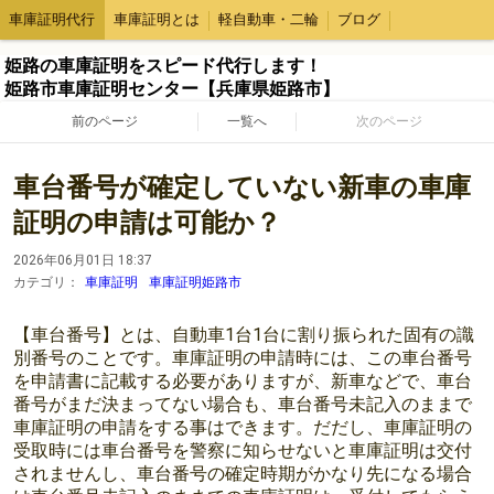
車庫証明代行
車庫証明とは
軽自動車・二輪
ブログ
姫路の車庫証明をスピード代行します！
姫路市車庫証明センター【兵庫県姫路市】
前のページ
一覧へ
次のページ
車台番号が確定していない新車の車庫
証明の申請は可能か？
2026年06月01日 18:37
カテゴリ：
車庫証明
車庫証明姫路市
【車台番号】とは、自動車1台1台に割り振られた固有の識
別番号のことです。車庫証明の申請時には、この車台番号
を申請書に記載する必要がありますが、新車などで、車台
番号がまだ決まってない場合も、車台番号未記入のままで
車庫証明の申請をする事はできます。だだし、車庫証明の
受取時には車台番号を警察に知らせないと車庫証明は交付
されませんし、車台番号の確定時期がかなり先になる場合