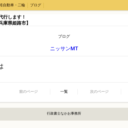
軽自動車・二輪
ブログ
代行します！
兵庫県姫路市】
ブログ
ニッサンMT
は
前のページ
一覧
次のページ
行政書士なかお事務所